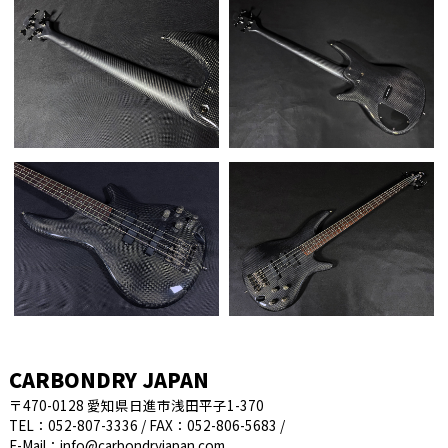
CARBONDRY JAPAN
〒470-0128 愛知県日進市浅田平子1-370
TEL：052-807-3336 / FAX：052-806-5683 /
E-Mail：
info@carbondryjapan.com