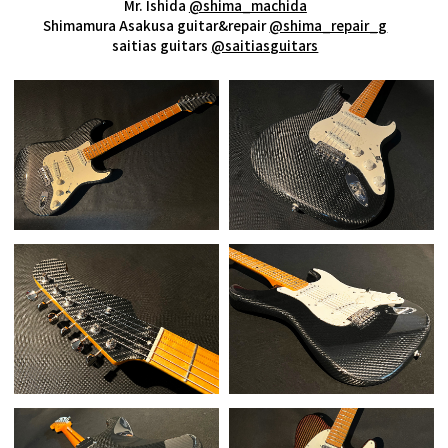
Mr. Ishida
@shima_machida
Shimamura Asakusa guitar&repair
@shima_repair_g
saitias guitars
@saitiasguitars