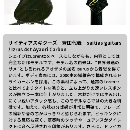
サイティアスギターズ 齊田代表 saitias guitars
/ Izrus 4st Ayaori Carbon
シェイプはLorentzをベースにしながらも、内容としては
完全な新作モデルです。モデル名の由来は、“世界最速の
サメ”とも言われるアオザメの属名 Isurus から着想を得て
います。ボディ表面には、3000本の繊維糸で構成されるド
ライカーボンを採用。この素材によって、通常のLorentz
と比べてよりタイトな鳴りと、立ち上がりの速いレスポン
スが際立つ一本に仕上がりました。木材だけでは生み出し
にくい鋭いアタック感も、このモデルならではの大きな特
徴です。加えて、各弦の分離感が非常に明確で、フレーズ
の輪郭や音の芯がはっきりと感じられます。ピッキングに
対する反応も速く、演奏時のタッチやニュアンスがダイレ
クトに音へ反映される印象があります。さらに、ドライカ